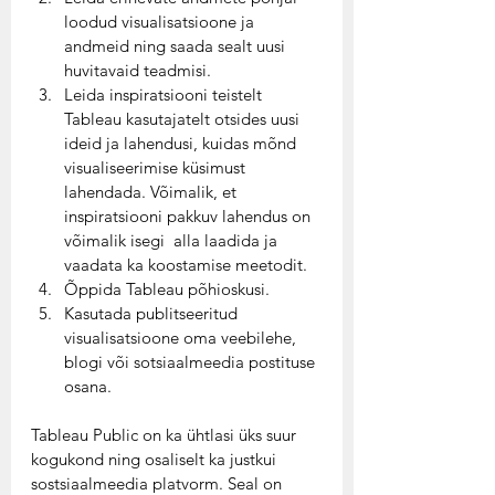
loodud visualisatsioone ja 
andmeid ning saada sealt uusi 
huvitavaid teadmisi. 
Leida inspiratsiooni teistelt 
Tableau kasutajatelt otsides uusi 
ideid ja lahendusi, kuidas mõnd 
visualiseerimise küsimust 
lahendada. Võimalik, et 
inspiratsiooni pakkuv lahendus on 
võimalik isegi  alla laadida ja 
vaadata ka koostamise meetodit. 
Õppida Tableau põhioskusi.
Kasutada publitseeritud 
visualisatsioone oma veebilehe, 
blogi või sotsiaalmeedia postituse 
osana. 
Tableau Public on ka ühtlasi üks suur 
kogukond ning osaliselt ka justkui 
sostsiaalmeedia platvorm. Seal on 