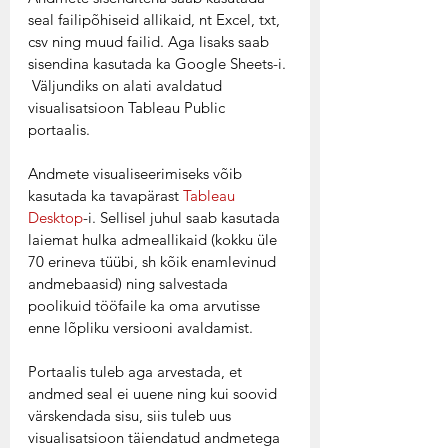
seal failipõhiseid allikaid, nt Excel, txt, 
csv ning muud failid. Aga lisaks saab 
sisendina kasutada ka Google Sheets-i. 
 Väljundiks on alati avaldatud 
visualisatsioon Tableau Public 
portaalis. 
Andmete visualiseerimiseks võib 
kasutada ka tavapärast 
Tableau 
Desktop
-i. Sellisel juhul saab kasutada 
laiemat hulka admeallikaid (kokku üle 
70 erineva tüübi, sh kõik enamlevinud 
andmebaasid) ning salvestada 
poolikuid tööfaile ka oma arvutisse 
enne lõpliku versiooni avaldamist. 
Portaalis tuleb aga arvestada, et 
andmed seal ei uuene ning kui soovid 
värskendada sisu, siis tuleb uus 
visualisatsioon täiendatud andmetega 