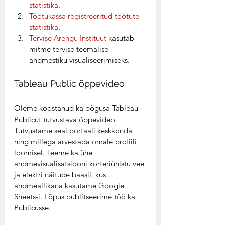
statistika
.
Töötukassa registreeritud töötute 
statistika
. 
Tervise Arengu Instituut 
kasutab 
mitme tervise teemalise 
andmestiku visualiseerimiseks. 
Tableau Public õppevideo  
Oleme koostanud ka põgusa Tableau 
Publicut tutvustava õppevideo.  
Tutvustame seal portaali keskkonda 
ning millega arvestada omale profiili 
loomisel. Teeme ka ühe 
andmevisualisatsiooni korteriühistu vee 
ja elektri näitude baasil, kus 
andmeallikana kasutame Google 
Sheets-i. Lõpus publitseerime töö ka 
Publicusse.   