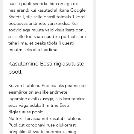
uuesti publitseerida. Siin on aga üks 
hea erand: kui kasutad allikana Google 
Sheets-i, siis selle baasil toimub 1 kord 
ööpäevas andmete värskendus. Kui 
soovid aga muuta vaid visualisatsiooni, 
siis selle töö saab nüüd ka portaalis ära 
tehe ilma, et peaks tööfaili uuesti 
muutmiseks alla laadima.  
Kasutamine Eesti riigiasutuste 
poolt: 
Kuivõrd Tableau Publicu üks peamiseid 
eesmärke on avalike andmete 
jagamine avalikkusega, siis kasutatakse 
seda väga edukalt mitme Eesti 
riigiasutuse poolt.  
Näiteks Terviseamet kasutab Tableau 
Publicut koroonaviiruse olukorrast 
põhjaliku ülevaate andmiseks ning 