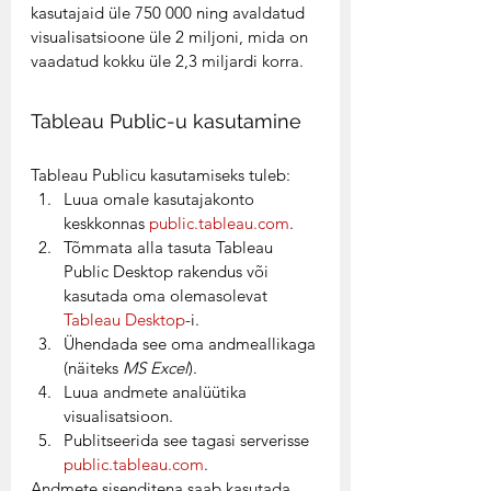
kasutajaid üle 750 000 ning avaldatud 
visualisatsioone üle 2 miljoni, mida on 
vaadatud kokku üle 2,3 miljardi korra. 
Tableau Public-u kasutamine 
Tableau Publicu kasutamiseks tuleb: 
Luua omale kasutajakonto 
keskkonnas 
public.tableau.com
.
Tõmmata alla tasuta Tableau 
Public Desktop rakendus või 
kasutada oma olemasolevat 
Tableau Desktop
-i. 
Ühendada see oma andmeallikaga 
(näiteks 
MS Excel
).
Luua andmete analüütika 
visualisatsioon.
Publitseerida see tagasi serverisse 
public.tableau.com
. 
Andmete sisenditena saab kasutada 