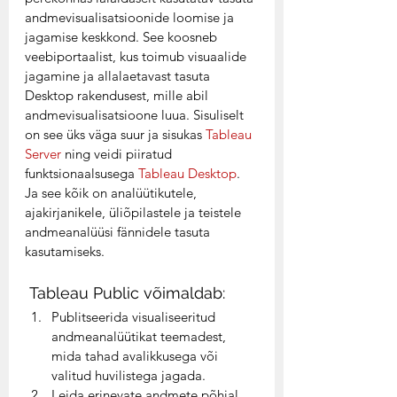
andmevisualisatsioonide loomise ja 
jagamise keskkond. See koosneb 
veebiportaalist, kus toimub visuaalide 
jagamine ja allalaetavast tasuta 
Desktop rakendusest, mille abil 
andmevisualisatsioone luua. Sisuliselt 
on see üks väga suur ja sisukas 
Tableau 
Server
 ning veidi piiratud 
funktsionaalsusega 
Tableau Desktop
. 
Ja see kõik on analüütikutele, 
ajakirjanikele, üliõpilastele ja teistele 
andmeanalüüsi fännidele tasuta 
kasutamiseks. 
 Tableau Public võimaldab:  
Publitseerida visualiseeritud 
andmeanalüütikat teemadest, 
mida tahad avalikkusega või 
valitud huvilistega jagada.
Leida erinevate andmete põhjal 