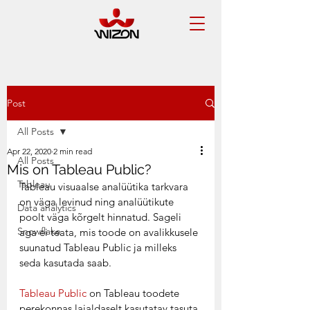
Post
All Posts
Apr 22, 2020
2 min read
All Posts
Mis on Tableau Public?
Tableau
Tableau visuaalse analüütika tarkvara 
on väga levinud ning analüütikute 
Data analytics
poolt väga kõrgelt hinnatud. Sageli 
Snowflake
aga ei teata, mis toode on avalikkusele 
suunatud Tableau Public ja milleks 
seda kasutada saab. 
Tableau Public
 on Tableau toodete 
perekonnas laialdaselt kasutatav tasuta 