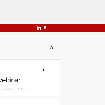
ebinar
 toimivale Tableau
arist.