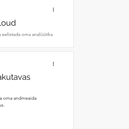
Cloud
 eelistada oma analüütika
akutavas
nda oma andmeaida
us.