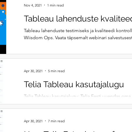
Nov 4, 2021
1 min read
Tableau lahenduste kvaliteed
Tableau lahenduste testimiseks ja kvaliteedi kontro
Wiisdom Ops. Vaata täpsemalt webinari salvestusest
Apr 30, 2021
5 min read
Telia Tableau kasutajalugu
Telia Tableau kasutajalugu: Telia Eesti uuendas oma
ning viies kogu andmeanalüütika kõrgemale taseme
Apr 30, 2021
7 min read