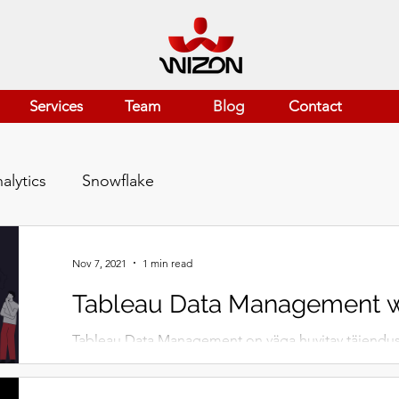
Services
Team
Blog
Contact
alytics
Snowflake
Nov 7, 2021
1 min read
Tableau Data Management w
Tableau Data Management on väga huvitav täiendus
ärianalüütika keskkonnale. Vaata põhjalikumalt webin