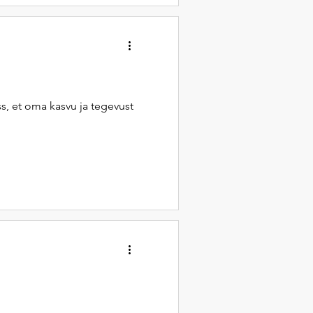
, et oma kasvu ja tegevust
Snowflake andmeaida teenus