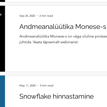
Sep 24, 2020
2 min read
Andmeanalüütika Monese-s
Andmeanalüütika Monese-s on väga oluline protsess
juhtida. Vaata täpsemalt webinarist.
May 11, 2020
4 min read
Snowflake hinnastamine
Snowflake hinnastamine: kuidas võtta kasutusele 