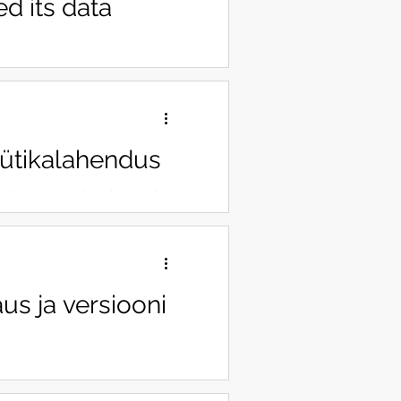
d its data
m with Tableau and increased
üütikalahendus
endusest, mis kombineerib
us ja versiooni
0.4 olulised täiendused.