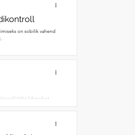
ikontroll
llimiseks on sobilik vahend
.
 ärianalüütika lahendust
le.