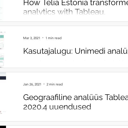
How Telia Estonia transforme
analytics with Tableau.
Telia Estonia modernized its data analytics platfor
its self-service analytics level in whole organization.
Mar 3, 2021
1 min read
Kasutajalugu: Unimedi anal
Kasutajalugu Unimedi pilvepõhisest analüütika lah
Snowflake andmebaasi ja Tableau Online platvormi.
Jan 26, 2021
2 min read
Geograafiline analüüs Tablea
2020.4 uuendused
Geograafiline analüüs Tableau-s sai versiooniga 202
Loe blogi artiklist ja vaata ka lisatud videost.